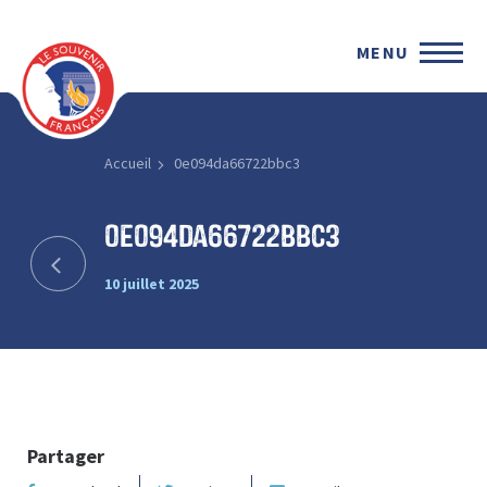
MENU
Accueil
0e094da66722bbc3
0e094da66722bbc3
10 juillet 2025
Partager