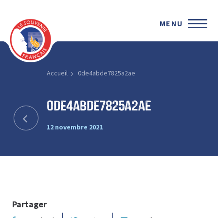
MENU
Accueil
0de4abde7825a2ae
0de4abde7825a2ae
12 novembre 2021
Partager