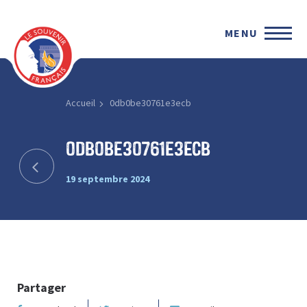
MENU
Accueil
0db0be30761e3ecb
0db0be30761e3ecb
19 septembre 2024
Partager