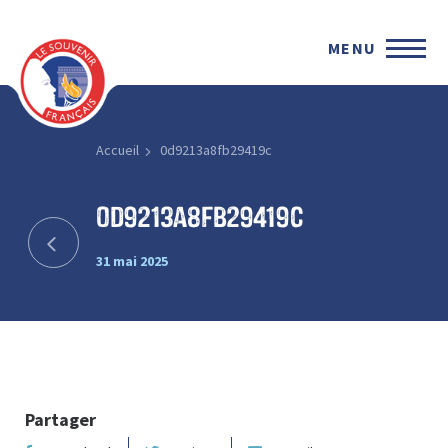
MENU
Accueil
0d9213a8fb29419c
0d9213a8fb29419c
31 mai 2025
Partager