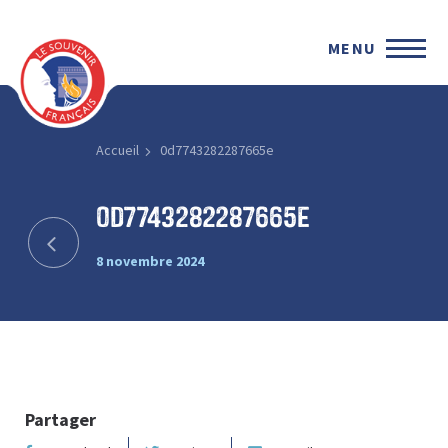
MENU
Accueil
0d7743282287665e
0d7743282287665e
8 novembre 2024
Partager