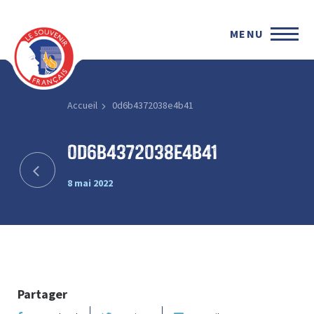
MENU
Accueil
0d6b4372038e4b41
0d6b4372038e4b41
8 mai 2022
Partager