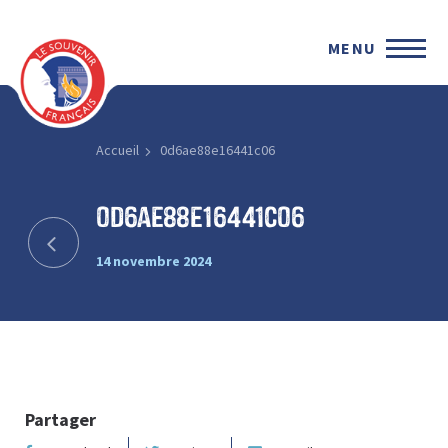
MENU
Accueil
0d6ae88e16441c06
0d6ae88e16441c06
14 novembre 2024
Partager