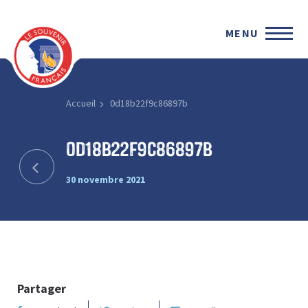
MENU
Accueil
0d18b22f9c86897b
0d18b22f9c86897b
30 novembre 2021
Partager