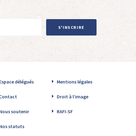
S'INSCRIRE
Espace délégués
Mentions légales
Contact
Droit à l’image
Nous soutenir
RAFI-SF
Nos statuts