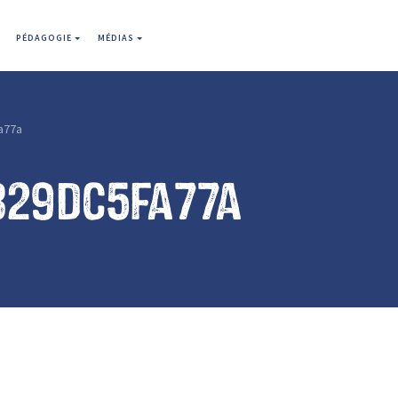
PÉDAGOGIE
MÉDIAS
a77a
829dc5fa77a