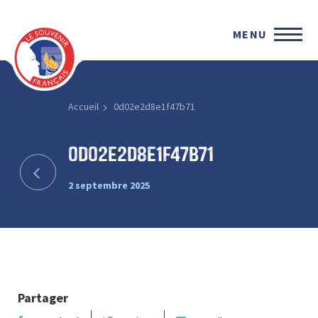
MENU
Accueil
0d02e2d8e1f47b71
0d02e2d8e1f47b71
2 septembre 2025
Partager