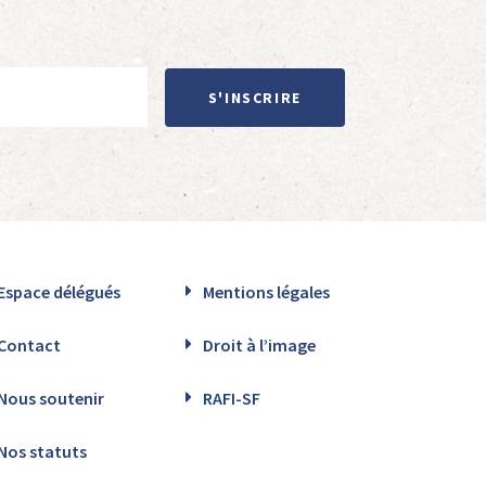
S'INSCRIRE
Espace délégués
Mentions légales
Contact
Droit à l’image
Nous soutenir
RAFI-SF
Nos statuts