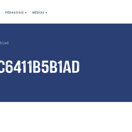
PÉDAGOGIE
MÉDIAS
b1ad
c6411b5b1ad