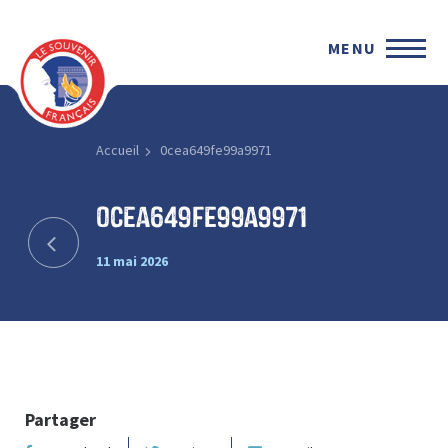
MENU
Accueil
0cea649fe99a9971
0cea649fe99a9971
11 mai 2026
Partager