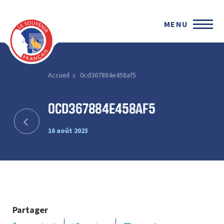
MENU
Accueil
0cd367884e458af5
0cd367884e458af5
16 août 2023
Partager