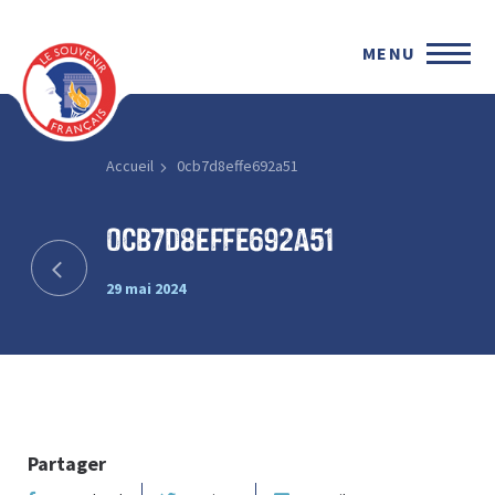
MENU
Accueil
0cb7d8effe692a51
0cb7d8effe692a51
29 mai 2024
Partager