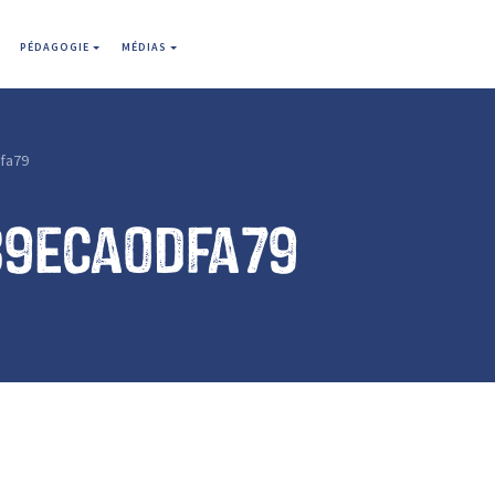
PÉDAGOGIE
MÉDIAS
fa79
89eca0dfa79