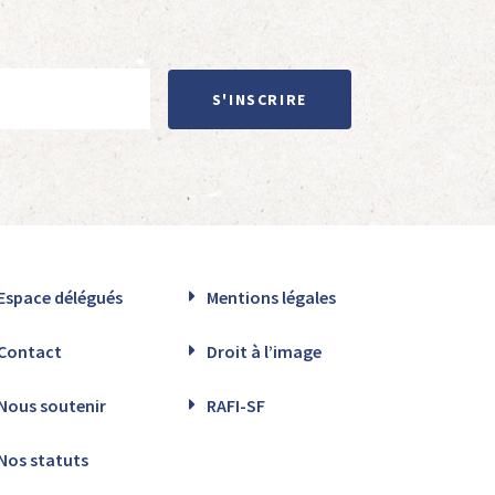
S'INSCRIRE
Espace délégués
Mentions légales
Contact
Droit à l’image
Nous soutenir
RAFI-SF
Nos statuts