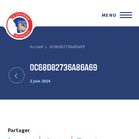
MENU
Accueil
0c68d82736a86a69
0c68d82736a86a69
2 juin 2024
Partager