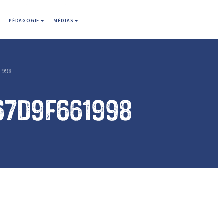
PÉDAGOGIE
MÉDIAS
1998
67d9f661998