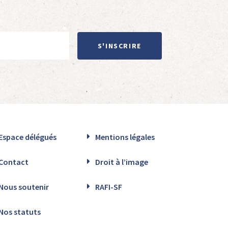
S'INSCRIRE
Espace délégués
Mentions légales
Contact
Droit à l’image
Nous soutenir
RAFI-SF
Nos statuts