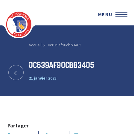
MENU
Accueil
0c639af90cbb3405
0c639af90cbb3405
21 janvier 2023
Partager