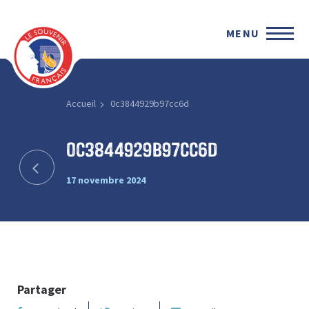
MENU
Accueil
0c3844929b97cc6d
0c3844929b97cc6d
17 novembre 2024
Partager