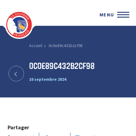
MENU
Accueil
0c0e89c432b2cf98
0c0e89c432b2cf98
10 septembre 2024
Partager