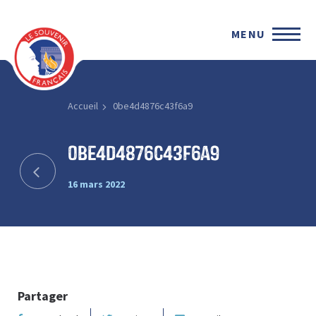
MENU
Accueil
0be4d4876c43f6a9
0be4d4876c43f6a9
16 mars 2022
Partager