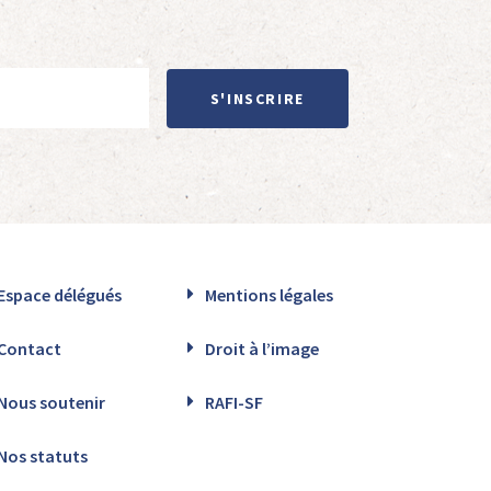
S'INSCRIRE
Espace délégués
Mentions légales
Contact
Droit à l’image
Nous soutenir
RAFI-SF
Nos statuts