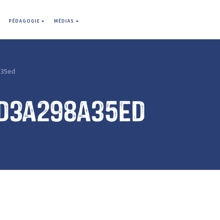
PÉDAGOGIE
MÉDIAS
a35ed
d3a298a35ed