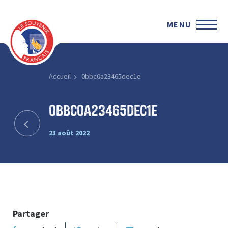
MENU
Accueil
0bbc0a23465dec1e
0bbc0a23465dec1e
23 août 2022
Partager