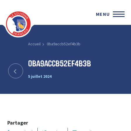
MENU
Accueil
0ba9accb52ef4b3b
0ba9accb52ef4b3b
5 juillet 2024
Partager