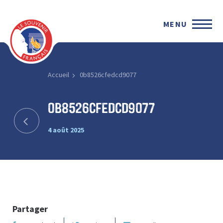
MENU
Accueil
0b8526cfedcd9077
0b8526cfedcd9077
4 août 2025
Partager