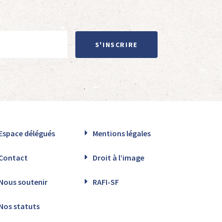
S'INSCRIRE
Espace délégués
Mentions légales
Contact
Droit à l’image
Nous soutenir
RAFI-SF
Nos statuts