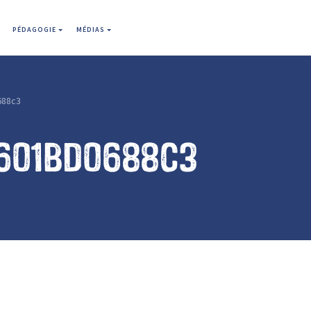
PÉDAGOGIE
MÉDIAS
688c3
601bd0688c3