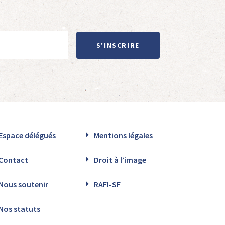
S'INSCRIRE
Espace délégués
Mentions légales
Contact
Droit à l’image
Nous soutenir
RAFI-SF
Nos statuts