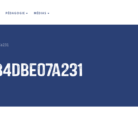
PÉDAGOGIE
MÉDIAS
a231
b4dbe07a231