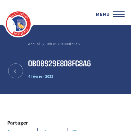
MENU
Accueil
0b08929e808fc8a6
0b08929e808fc8a6
4 février 2022
Partager