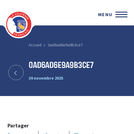
MENU
Accueil
0ad6ad6e9a9b3ce7
0ad6ad6e9a9b3ce7
30 novembre 2025
Partager