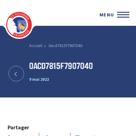
MENU
Accueil
0acd7815f7907040
0acd7815f7907040
9 mai 2022
Partager