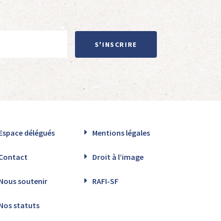
S'INSCRIRE
Espace délégués
Mentions légales
Contact
Droit à l’image
Nous soutenir
RAFI-SF
Nos statuts