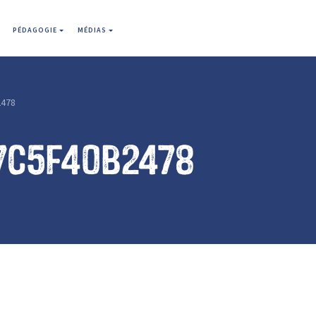
PÉDAGOGIE
MÉDIAS
2478
7c5f40b2478