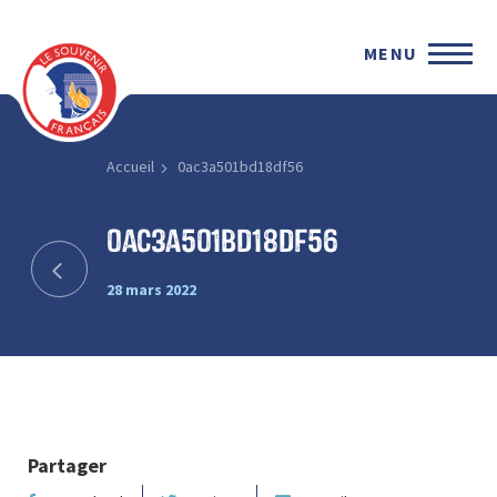
MENU
Accueil
0ac3a501bd18df56
0ac3a501bd18df56
28 mars 2022
Partager