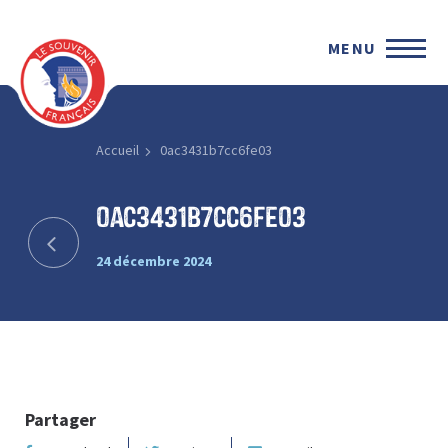
MENU
Accueil
0ac3431b7cc6fe03
0ac3431b7cc6fe03
24 décembre 2024
Partager