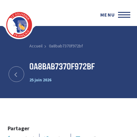
MENU
Accueil
0a8bab7370f972bf
0a8bab7370f972bf
25 juin 2026
Partager