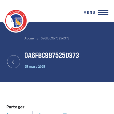
MENU
Accueil
0a6fbc9b7525d373
0a6fbc9b7525d373
25 mars 2025
Partager