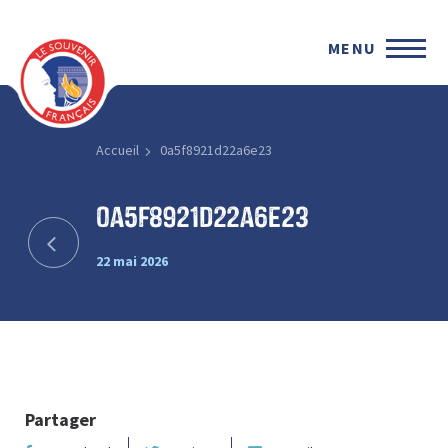
MENU
Accueil
0a5f8921d22a6e23
0a5f8921d22a6e23
22 mai 2026
Partager