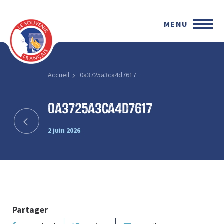
MENU
Accueil
0a3725a3ca4d7617
0a3725a3ca4d7617
2 juin 2026
Partager