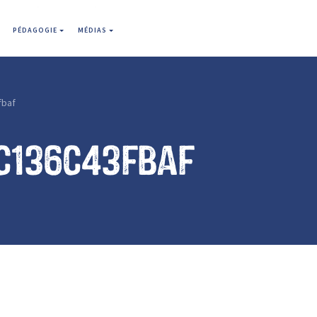
PÉDAGOGIE
MÉDIAS
fbaf
c136c43fbaf