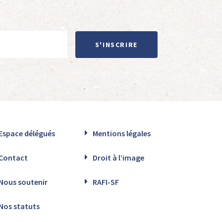
S'INSCRIRE
Espace délégués
Mentions légales
Contact
Droit à l’image
Nous soutenir
RAFI-SF
Nos statuts