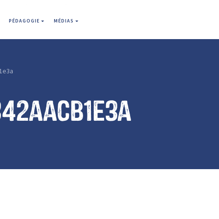
PÉDAGOGIE
MÉDIAS
1e3a
342aacb1e3a