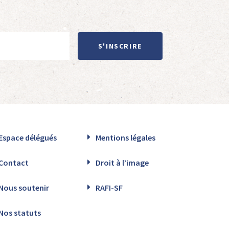
S'INSCRIRE
Espace délégués
Mentions légales
Contact
Droit à l’image
Nous soutenir
RAFI-SF
Nos statuts