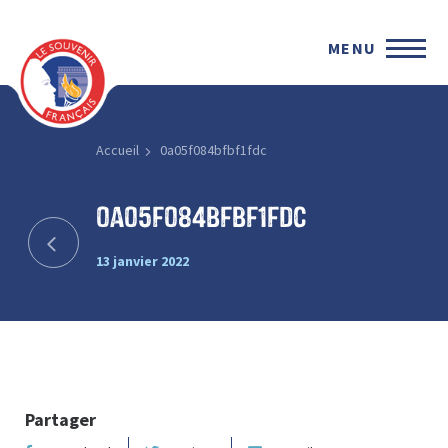
MENU
Accueil
0a05f084bfbf1fdc
0a05f084bfbf1fdc
13 janvier 2022
Partager