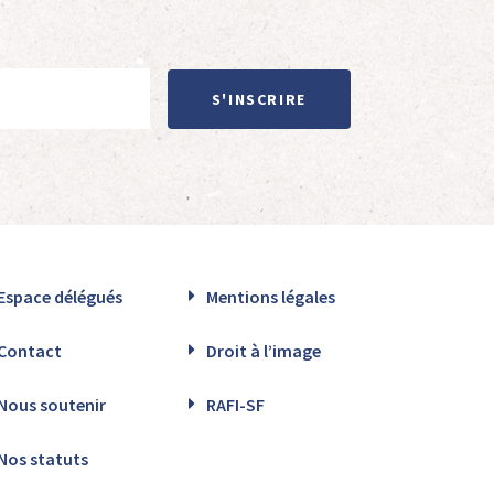
S'INSCRIRE
Espace délégués
Mentions légales
Contact
Droit à l’image
Nous soutenir
RAFI-SF
Nos statuts