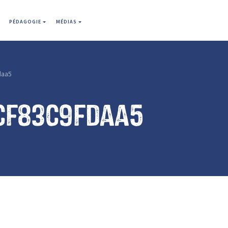
PÉDAGOGIE
MÉDIAS
daa5
cf83c9fdaa5