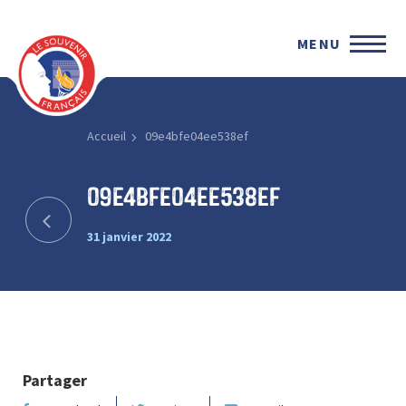
MENU
Accueil
09e4bfe04ee538ef
09e4bfe04ee538ef
31 janvier 2022
Partager