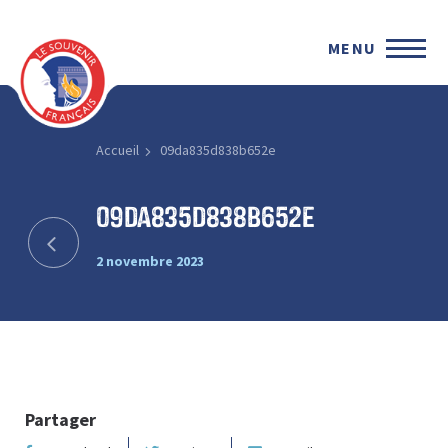
MENU
Accueil
09da835d838b652e
09da835d838b652e
2 novembre 2023
Partager