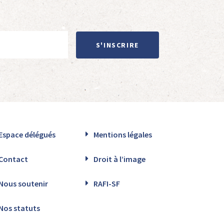
S'INSCRIRE
Espace délégués
Mentions légales
Contact
Droit à l’image
Nous soutenir
RAFI-SF
Nos statuts