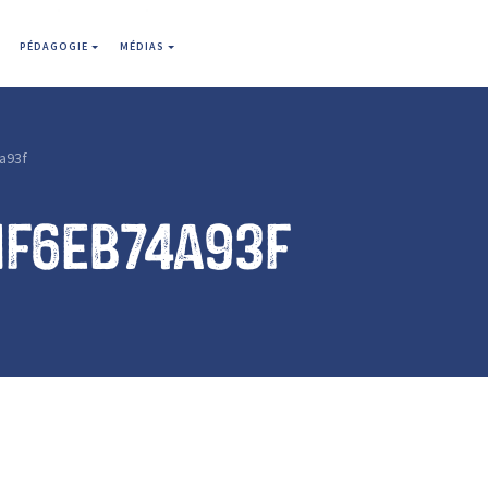
PÉDAGOGIE
MÉDIAS
a93f
1f6eb74a93f