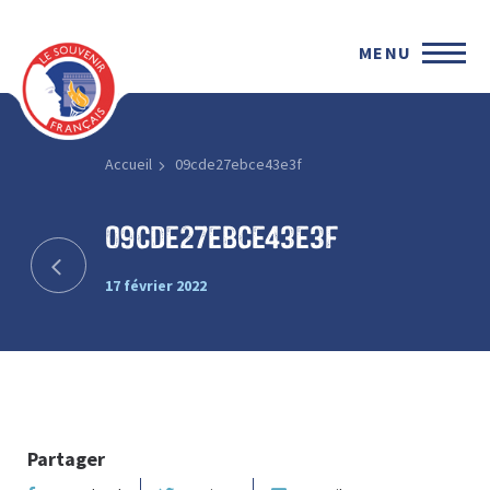
MENU
Accueil
09cde27ebce43e3f
09cde27ebce43e3f
17 février 2022
Partager