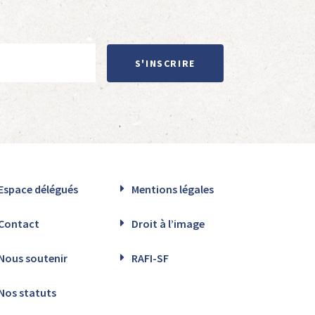
S'INSCRIRE
Espace délégués
Mentions légales
Contact
Droit à l’image
Nous soutenir
RAFI-SF
Nos statuts