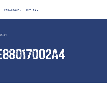
PÉDAGOGIE
MÉDIAS
02a4
e88017002a4