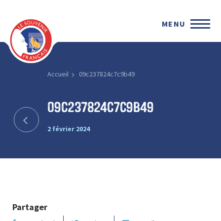
MENU
Accueil
09c237824c7c9b49
09c237824c7c9b49
2 février 2024
Partager