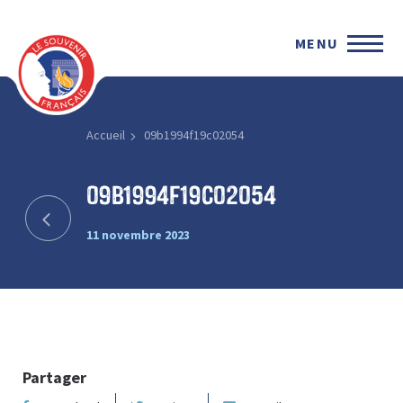
MENU
Accueil
09b1994f19c02054
09b1994f19c02054
11 novembre 2023
Partager