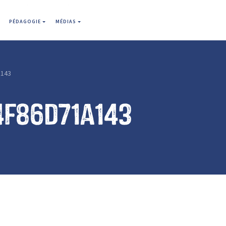
PÉDAGOGIE
MÉDIAS
a143
4f86d71a143