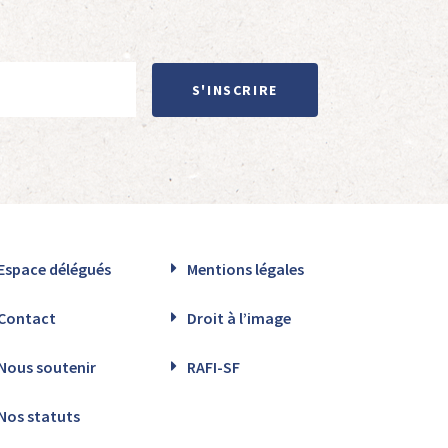
S'INSCRIRE
Espace délégués
Mentions légales
Contact
Droit à l’image
Nous soutenir
RAFI-SF
Nos statuts