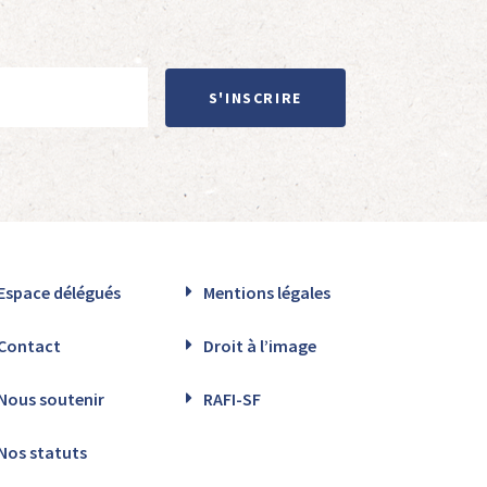
S'INSCRIRE
Espace délégués
Mentions légales
Contact
Droit à l’image
Nous soutenir
RAFI-SF
Nos statuts