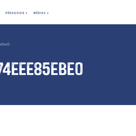
PÉDAGOGIE
MÉDIAS
5ebe0
74eee85ebe0